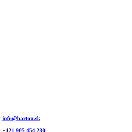
info@harton.sk
+421 905 454 230