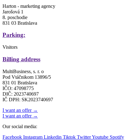
Harton - marketing agency
Jarošová 1
8. poschodie
831 03 Bratislava
Parking:
Visitors
Billing address
MultiBusiness, s. r. o
Pod Vtáčnikom 13896/5
831 01 Bratislava
IČO: 47098775
DIČ: 2023740697
IČ DPH: SK2023740697
I want an offer →
I want an offer →
Our social media:
Facebook
Instagram
Linkedin
Tiktok
Twitter
Youtube
Spotify