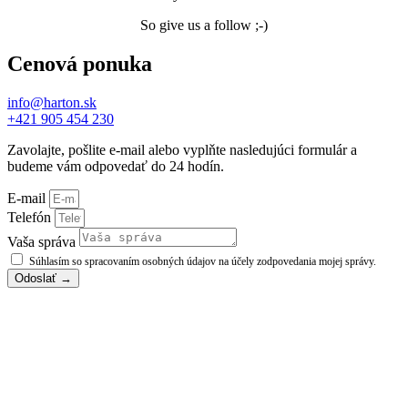
So give us a follow ;-)
Cenová ponuka
info@harton.sk
+421 905 454 230
Zavolajte, pošlite e-mail alebo vyplňte nasledujúci formulár a
budeme vám odpovedať do 24 hodín.
E-mail
Telefón
Vaša správa
Súhlasím so spracovaním osobných údajov na účely zodpovedania mojej správy.
Odoslať →