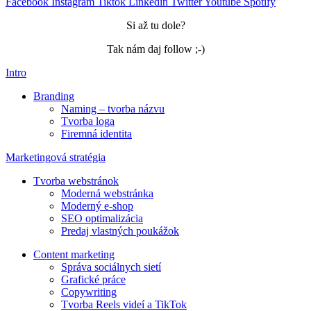
Facebook
Instagram
Tiktok
Linkedin
Twitter
Youtube
Spotify
Si až tu dole?
Tak nám daj follow ;-)
Intro
Branding
Naming – tvorba názvu
Tvorba loga
Firemná identita
Marketingová stratégia
Tvorba webstránok
Moderná webstránka
Moderný e-shop
SEO optimalizácia
Predaj vlastných poukážok
Content marketing
Správa sociálnych sietí
Grafické práce
Copywriting
Tvorba Reels videí a TikTok