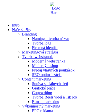
Preskočiť
na
obsah
Intro
Naše služby
Branding
Naming – tvorba názvu
Tvorba loga
Firemná identita
Marketingová stratégia
Tvorba webstránok
Moderná webstránka
Moderný e-shop
Predaj vlastných poukážok
SEO optimalizácia
Content marketing
Správa sociálnych sietí
Grafické práce
Copywriting
Tvorba Reels videí a TikTok
E-mail marketing
Výkonnostný marketing
PPC reklama