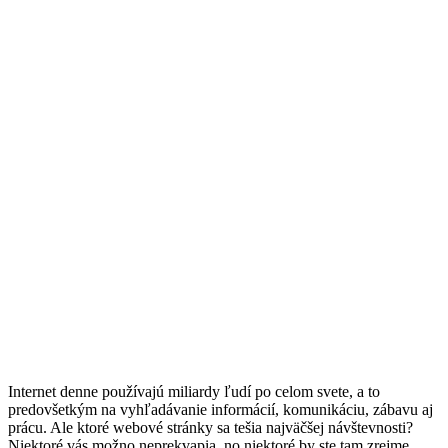
Internet denne používajú miliardy ľudí po celom svete, a to
predovšetkým na vyhľadávanie informácií, komunikáciu, zábavu aj
prácu. Ale ktoré webové stránky sa tešia najväčšej návštevnosti?
Niektoré vás možno neprekvapia, no niektoré by ste tam zrejme