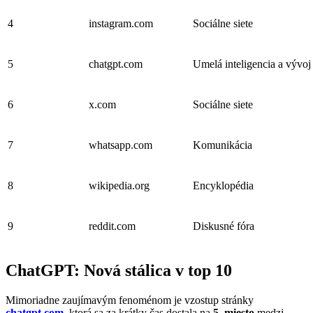
4
instagram.com
Sociálne siete
5
chatgpt.com
Umelá inteligencia a vývoj
6
x.com
Sociálne siete
7
whatsapp.com
Komunikácia
8
wikipedia.org
Encyklopédia
9
reddit.com
Diskusné fóra
ChatGPT: Nová stálica v top 10
Mimoriadne zaujímavým fenoménom je vzostup stránky
chatgpt.com
, ktorá sa za krátky čas dostala na
5. miesto
medzi