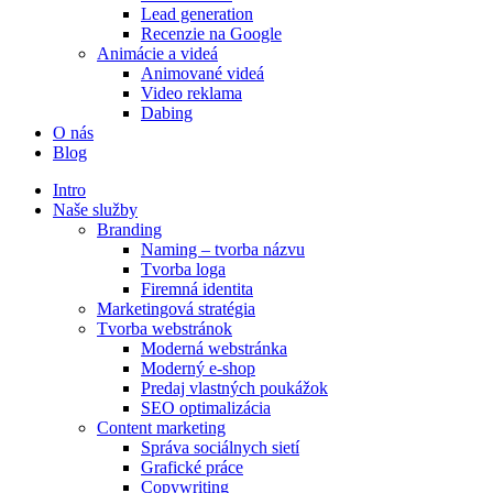
Lead generation
Recenzie na Google
Animácie a videá
Animované videá
Video reklama
Dabing
O nás
Blog
Intro
Naše služby
Branding
Naming – tvorba názvu
Tvorba loga
Firemná identita
Marketingová stratégia
Tvorba webstránok
Moderná webstránka
Moderný e-shop
Predaj vlastných poukážok
SEO optimalizácia
Content marketing
Správa sociálnych sietí
Grafické práce
Copywriting