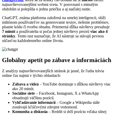
najnavštevovanejšími webmi sveta. V porovnaní s minulým
obdobím si polepšila o jednu priečku a aj naďalej rastie.
ChatGPT, známa platforma založená na umelej inteligencii, slúži
miliónom používateľov na generovanie textov, riešenie problémov,
písanie kódu či tvorbu obsahu. Priemerná dĺžka návštevy presahuje
7 minút
a používatelia si počas jednej návštevy prezrú
viac ako 4
stránky
. Tento rast naznačuje, že AI nástroje sa stávajú pevnou
súčasťou každodenného online života.
Globálny apetít po zábave a informáciách
Z analýzy najnavštevovanejších stránok je jasné, že ľudia trávia
online čas najmä v týchto oblastiach:
Zábava a videá
– YouTube dominuje s dĺžkou návštevy viac
ako 20 minút.
Sociálne siete
– Facebook, Instagram, X a WhatsApp
obsadzujú väčšinu pozícií.
Vyhľadávanie informácií
– Google a Wikipedia stále
zostávajú kľúčovými zdrojmi vedomostí.
Komunita a diskusia
– Reddit si drží pozíciu vďaka silnej