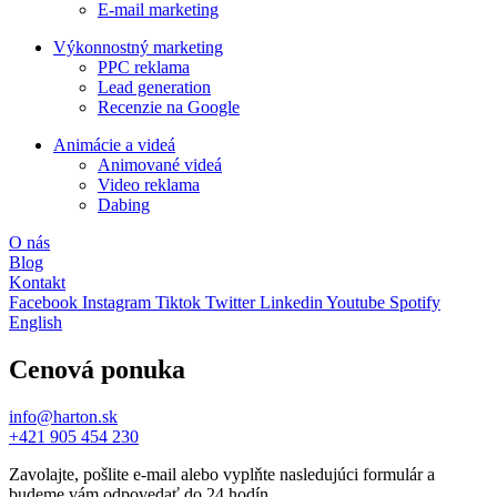
E-mail marketing
Výkonnostný marketing
PPC reklama
Lead generation
Recenzie na Google
Animácie a videá
Animované videá
Video reklama
Dabing
O nás
Blog
Kontakt
Facebook
Instagram
Tiktok
Twitter
Linkedin
Youtube
Spotify
English
Cenová ponuka
info@harton.sk
+421 905 454 230
Zavolajte, pošlite e-mail alebo vyplňte nasledujúci formulár a
budeme vám odpovedať do 24 hodín.