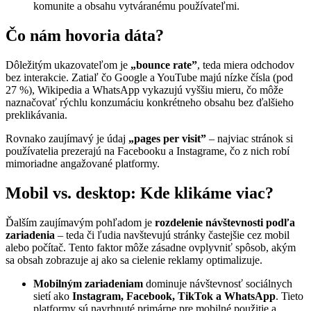
komunite a obsahu vytváranému používateľmi.
Čo nám hovoria dáta?
Dôležitým ukazovateľom je
„
bounce rate”
, teda miera odchodov
bez interakcie. Zatiaľ čo Google a YouTube majú nízke čísla (pod
27 %), Wikipedia a WhatsApp vykazujú vyššiu mieru, čo môže
naznačovať rýchlu konzumáciu konkrétneho obsahu bez ďalšieho
preklikávania.
Rovnako zaujímavý je údaj
„
pages per visit”
– najviac stránok si
používatelia prezerajú na Facebooku a Instagrame, čo z nich robí
mimoriadne angažované platformy.
Mobil vs. desktop: Kde klikáme viac?
Ďalším zaujímavým pohľadom je
rozdelenie návštevnosti podľa
zariadenia
– teda či ľudia navštevujú stránky častejšie cez mobil
alebo počítač. Tento faktor môže zásadne ovplyvniť spôsob, akým
sa obsah zobrazuje aj ako sa cielenie reklamy optimalizuje.
Mobilným zariadeniam
dominuje návštevnosť sociálnych
sietí ako
Instagram, Facebook, TikTok a WhatsApp
. Tieto
platformy sú navrhnuté primárne pre mobilné použitie a