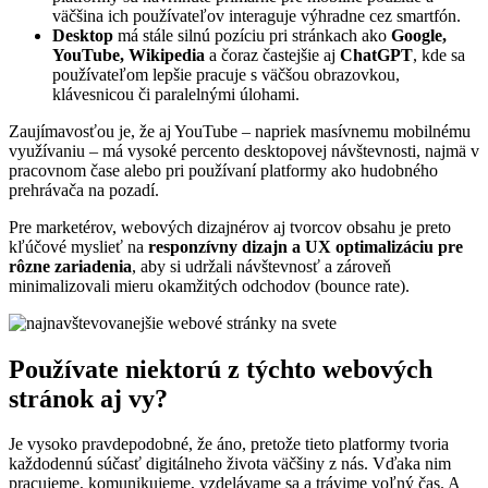
väčšina ich používateľov interaguje výhradne cez smartfón.
Desktop
má stále silnú pozíciu pri stránkach ako
Google,
YouTube, Wikipedia
a čoraz častejšie aj
ChatGPT
, kde sa
používateľom lepšie pracuje s väčšou obrazovkou,
klávesnicou či paralelnými úlohami.
Zaujímavosťou je, že aj YouTube – napriek masívnemu mobilnému
využívaniu – má vysoké percento desktopovej návštevnosti, najmä v
pracovnom čase alebo pri používaní platformy ako hudobného
prehrávača na pozadí.
Pre marketérov, webových dizajnérov aj tvorcov obsahu je preto
kľúčové myslieť na
responzívny dizajn a UX optimalizáciu pre
rôzne zariadenia
, aby si udržali návštevnosť a zároveň
minimalizovali mieru okamžitých odchodov (bounce rate).
Používate niektorú z týchto webových
stránok aj vy?
Je vysoko pravdepodobné, že áno, pretože tieto platformy tvoria
každodennú súčasť digitálneho života väčšiny z nás. Vďaka nim
pracujeme, komunikujeme, vzdelávame sa a trávime voľný čas. A