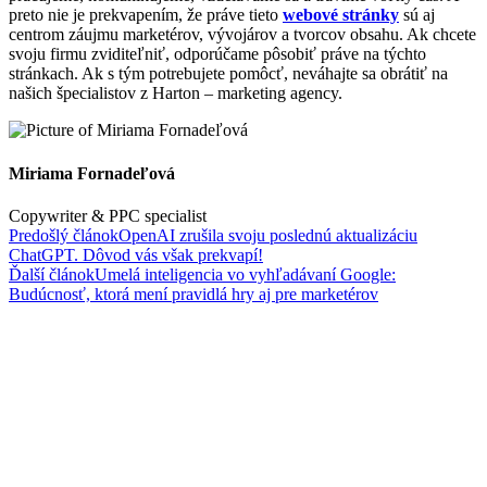
preto nie je prekvapením, že práve tieto
webové stránky
sú aj
centrom záujmu marketérov, vývojárov a tvorcov obsahu. Ak chcete
svoju firmu zviditeľniť, odporúčame pôsobiť práve na týchto
stránkach. Ak s tým potrebujete pomôcť, neváhajte sa obrátiť na
našich špecialistov z Harton – marketing agency.
Miriama Fornadeľová
Copywriter & PPC specialist
Predošlý článok
OpenAI zrušila svoju poslednú aktualizáciu
ChatGPT. Dôvod vás však prekvapí!
Ďalší článok
Umelá inteligencia vo vyhľadávaní Google:
Budúcnosť, ktorá mení pravidlá hry aj pre marketérov