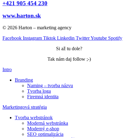
+421 905 454 230
www.harton.sk
© 2026 Harton – marketing agency
Facebook
Instagram
Tiktok
Linkedin
Twitter
Youtube
Spotify
Si až tu dole?
Tak nám daj follow ;-)
Intro
Branding
Naming – tvorba názvu
Tvorba loga
Firemná identita
Marketingová stratégia
Tvorba webstránok
Moderná webstránka
Moderný e-shop
SEO optimalizácia