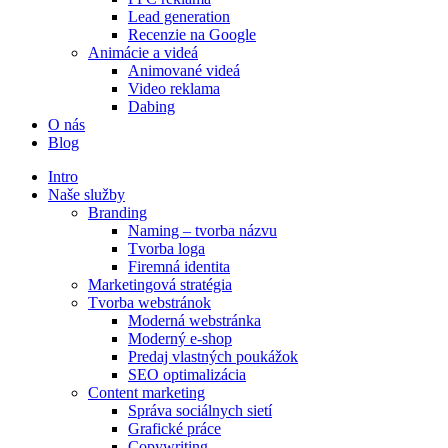
Lead generation
Recenzie na Google
Animácie a videá
Animované videá
Video reklama
Dabing
O nás
Blog
Intro
Naše služby
Branding
Naming – tvorba názvu
Tvorba loga
Firemná identita
Marketingová stratégia
Tvorba webstránok
Moderná webstránka
Moderný e-shop
Predaj vlastných poukážok
SEO optimalizácia
Content marketing
Správa sociálnych sietí
Grafické práce
Copywriting