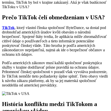
termínu, TikTok by bol v krajine zakázaný. Aká je však budúcnosť
TikToku v USA?
Prečo TikTok čelí obmedzeniam v USA?
TikTok
, ktorý vlastní čínska spoločnosť ByteDance, sa dostal pod
drobnohľad amerických úradov kvôli obavám o národnú
bezpečnosť. Spojené štáty tvrdia, že aplikácia môže zhromažďovať
citlivé údaje o používateľoch a tieto informácie potenciálne
poskytovať čínskej vláde. Táto hrozba je podľa amerických
zákonodarcov neprijateľná, najmä ak ide o bezpečnosť občanov a
ochranu ich údajov.
Podľa amerických zákonov musí každá spoločnosť poskytujúca
služby v krajine dodržiavať prísne pravidlá na ochranu údajov.
Prítomnosť čínskej spoločnosti v pozadí však vyvoláva podozrenie,
že TikTok nemôže tieto požiadavky úplne splniť. Tieto obavy viedli
k návrhu zákazu platformy, ak by sa jej materská spoločnosť
neoddelila od americkej prevádzky.
História konfliktu medzi TikTokom a
americkou vládou