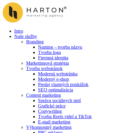
Preskočiť
na
obsah
Intro
Naše služby
Branding
Naming – tvorba názvu
Tvorba loga
Firemná identita
Marketingová stratégia
Tvorba webstránok
Moderná webstránka
Moderný e-shop
Predaj vlastných poukážok
SEO optimalizácia
Content marketing
Správa sociálnych sietí
Grafické práce
Copywriting
Tvorba Reels videí a TikTok
E-mail marketing
Výkonnostný marketing
PPC reklama