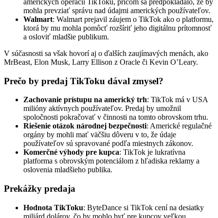
amerických operácií TikToku, pričom sa predpokladalo, že by
mohla prevziať správu nad údajmi amerických používateľov.
Walmart
: Walmart prejavil záujem o TikTok ako o platformu,
ktorá by mu mohla pomôcť rozšíriť jeho digitálnu prítomnosť
a osloviť mladšie publikum.
V súčasnosti sa však hovorí aj o ďalších zaujímavých menách, ako
MrBeast, Elon Musk, Larry Ellison z Oracle či Kevin O’Leary.
Prečo by predaj TikToku dával zmysel?
Zachovanie prístupu na americký trh
: TikTok má v USA
milióny aktívnych používateľov. Predaj by umožnil
spoločnosti pokračovať v činnosti na tomto obrovskom trhu.
Riešenie otázok národnej bezpečnosti
: Americké regulačné
orgány by mohli mať väčšiu dôveru v to, že údaje
používateľov sú spravované podľa miestnych zákonov.
Komerčné výhody pre kupca
: TikTok je lukratívna
platforma s obrovským potenciálom z hľadiska reklamy a
oslovenia mladšieho publika.
Prekážky predaja
Hodnota TikToku
: ByteDance si TikTok cení na desiatky
miliárd dolárov, čo by mohlo byť pre kupcov veľkou