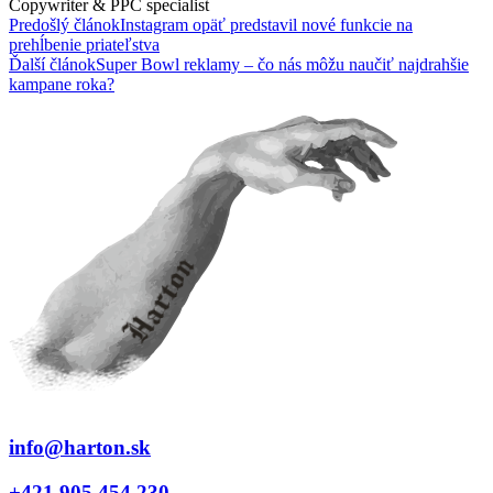
Copywriter & PPC specialist
Predošlý článok
Instagram opäť predstavil nové funkcie na
prehĺbenie priateľstva
Ďalší článok
Super Bowl reklamy – čo nás môžu naučiť najdrahšie
kampane roka?
info@harton.sk
+421 905 454 230