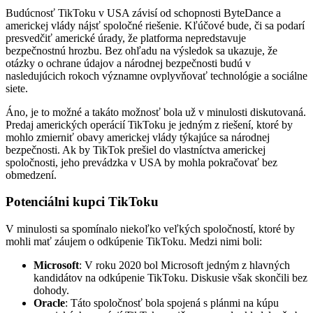
Budúcnosť TikToku v USA závisí od schopnosti ByteDance a
americkej vlády nájsť spoločné riešenie. Kľúčové bude, či sa podarí
presvedčiť americké úrady, že platforma nepredstavuje
bezpečnostnú hrozbu. Bez ohľadu na výsledok sa ukazuje, že
otázky o ochrane údajov a národnej bezpečnosti budú v
nasledujúcich rokoch významne ovplyvňovať technológie a sociálne
siete.
Áno, je to možné a takáto možnosť bola už v minulosti diskutovaná.
Predaj amerických operácií TikToku je jedným z riešení, ktoré by
mohlo zmierniť obavy americkej vlády týkajúce sa národnej
bezpečnosti. Ak by TikTok prešiel do vlastníctva americkej
spoločnosti, jeho prevádzka v USA by mohla pokračovať bez
obmedzení.
Potenciálni kupci TikToku
V minulosti sa spomínalo niekoľko veľkých spoločností, ktoré by
mohli mať záujem o odkúpenie TikToku. Medzi nimi boli:
Microsoft
: V roku 2020 bol Microsoft jedným z hlavných
kandidátov na odkúpenie TikToku. Diskusie však skončili bez
dohody.
Oracle
: Táto spoločnosť bola spojená s plánmi na kúpu