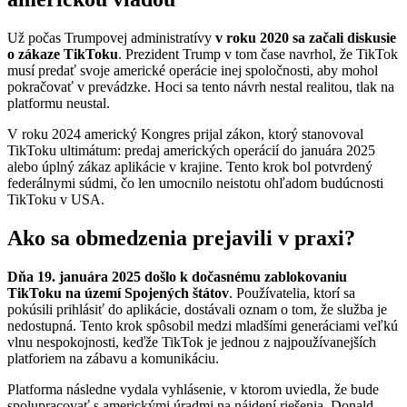
Už počas Trumpovej administratívy
v roku 2020 sa začali diskusie
o zákaze TikToku
. Prezident Trump v tom čase navrhol, že TikTok
musí predať svoje americké operácie inej spoločnosti, aby mohol
pokračovať v prevádzke. Hoci sa tento návrh nestal realitou, tlak na
platformu neustal.
V roku 2024 americký Kongres prijal zákon, ktorý stanovoval
TikToku ultimátum: predaj amerických operácií do januára 2025
alebo úplný zákaz aplikácie v krajine. Tento krok bol potvrdený
federálnymi súdmi, čo len umocnilo neistotu ohľadom budúcnosti
TikToku v USA.
Ako sa obmedzenia prejavili v praxi?
Dňa 19. januára 2025 došlo k dočasnému zablokovaniu
TikToku na území Spojených štátov
. Používatelia, ktorí sa
pokúsili prihlásiť do aplikácie, dostávali oznam o tom, že služba je
nedostupná. Tento krok spôsobil medzi mladšími generáciami veľkú
vlnu nespokojnosti, keďže TikTok je jednou z najpoužívanejších
platforiem na zábavu a komunikáciu.
Platforma následne vydala vyhlásenie, v ktorom uviedla, že bude
spolupracovať s americkými úradmi na nájdení riešenia. Donald