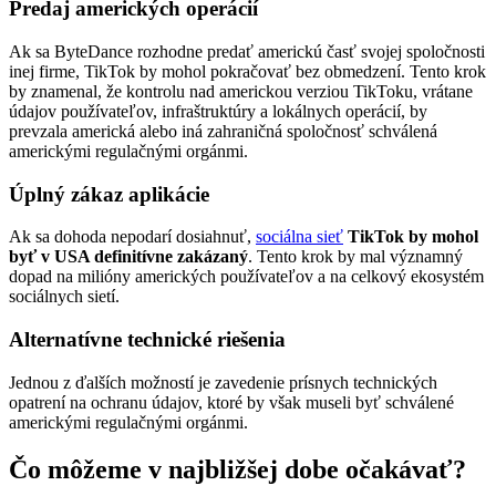
Predaj amerických operácií
Ak sa ByteDance rozhodne predať americkú časť svojej spoločnosti
inej firme, TikTok by mohol pokračovať bez obmedzení. Tento krok
by znamenal, že kontrolu nad americkou verziou TikToku, vrátane
údajov používateľov, infraštruktúry a lokálnych operácií, by
prevzala americká alebo iná zahraničná spoločnosť schválená
americkými regulačnými orgánmi.
Úplný zákaz aplikácie
Ak sa dohoda nepodarí dosiahnuť,
sociálna sieť
TikTok by mohol
byť v USA definitívne zakázaný
. Tento krok by mal významný
dopad na milióny amerických používateľov a na celkový ekosystém
sociálnych sietí.
Alternatívne technické riešenia
Jednou z ďalších možností je zavedenie prísnych technických
opatrení na ochranu údajov, ktoré by však museli byť schválené
americkými regulačnými orgánmi.
Čo môžeme v najbližšej dobe očakávať?