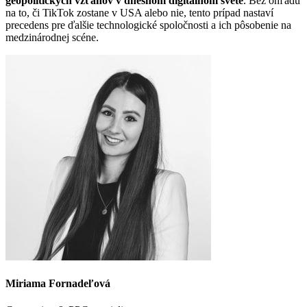
geopolitických vzťahov v dnešnom digitálnom svete
. Bez ohľadu
na to, či TikTok zostane v USA alebo nie, tento prípad nastaví
precedens pre ďalšie technologické spoločnosti a ich pôsobenie na
medzinárodnej scéne.
Miriama Fornadeľová