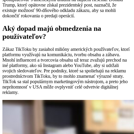
Trump, ktorý opätovne získal prezidentský post, naznačil, že
existuje možnosť 90-dňového odkladu zákazu, aby sa mohli
dokončiť rokovania o predaji operácií.
Aký dopad majú obmedzenia na
používateľov?
Zákaz TikToku by zasiahol milióny amerických používateľov, ktorí
platformu využívajú na komunikáciu, tvorbu obsahu a zábavu.
Mnohí influenceri a tvorcovia obsahu už teraz zvažujú prechod na
iné platformy, ako sú Instagram alebo YouTube, aby si udržali
svojich sledovateľov. Pre podniky, ktoré sa spoliehajú na reklamu
prostredníctvom TikToku, by to mohlo znamenať výrazné straty.
TikTok sa stal populárnym marketingovým nástrojom, a preto jeho
neprítomnosť v USA môže ovplyvniť celé odvetvie digitálnej
reklamy.