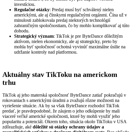
investíciou.
Regulačné otázky
: Predaj musí byť schválený nielen
americkými, ale aj čínskymi regulačnými orgánmi. Čína už v
minulosti zablokovala predaj niektorých technológií
zahraničným spoločnostiam, čo by mohlo komplikovať aj túto
dohodu.
Strategický význam
: TikTok je pre ByteDance dôležitým
aktívom, nielen ekonomicky, ale aj strategicky, preto by
mohla byť spoločnosť ochotná vyvinúť maximálne úsilie na
udržanie kontroly nad platformou.
Aktuálny stav TikToku na americkom
trhu
TikTok aj jeho materská spoločnosť ByteDance zatiaľ pokračujú v
rokovaniach s americkými úradmi a zvažujú rôzne možnosti na
vyriešenie situácie. Ak by sa však ByteDance rozhodol TikTok
predať, je pravdepodobné, že záujem o jeho odkúpenie by mali
viaceré veľké americké spoločnosti, ktoré by mohli využiť jeho
popularitu a potenciál. Okrem toho, situácia okolo TikToku v USA
zdôrazňuje, aké
dôležité sú otázky ochrany údajov a