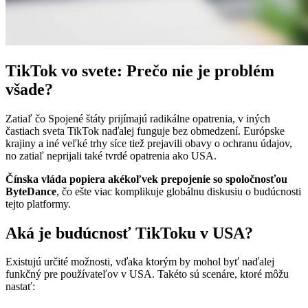
TikTok vo svete: Prečo nie je problém
všade?
Zatiaľ čo Spojené štáty prijímajú radikálne opatrenia, v iných
častiach sveta TikTok naďalej funguje bez obmedzení. Európske
krajiny a iné veľké trhy síce tiež prejavili obavy o ochranu údajov,
no zatiaľ neprijali také tvrdé opatrenia ako USA.
Čínska vláda popiera akékoľvek prepojenie so spoločnosťou
ByteDance
, čo ešte viac komplikuje globálnu diskusiu o budúcnosti
tejto platformy.
Aká je budúcnosť TikToku v USA?
Existujú určité možnosti, vďaka ktorým by mohol byť naďalej
funkčný pre používateľov v USA. Takéto sú scenáre, ktoré môžu
nastať: