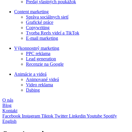
Predaj vlastných poukážok
Content marketing
Správa sociálnych sietí
Grafické práce
Copywriting
Tvorba Reels videí a TikTok
E-mail marketing
Výkonnostný marketing
PPC reklama
Lead generation
Recenzie na Google
Animácie a videá
Animované videá
Video reklama
Dabing
O nás
Blog
Kontakt
Facebook
Instagram
Tiktok
Twitter
Linkedin
Youtube
Spotify
English