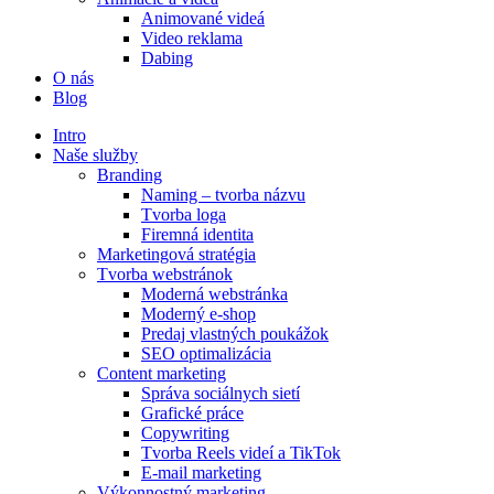
Animované videá
Video reklama
Dabing
O nás
Blog
Intro
Naše služby
Branding
Naming – tvorba názvu
Tvorba loga
Firemná identita
Marketingová stratégia
Tvorba webstránok
Moderná webstránka
Moderný e-shop
Predaj vlastných poukážok
SEO optimalizácia
Content marketing
Správa sociálnych sietí
Grafické práce
Copywriting
Tvorba Reels videí a TikTok
E-mail marketing
Výkonnostný marketing