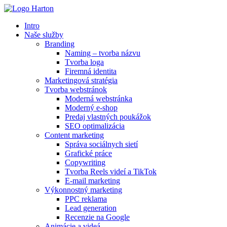
Preskočiť
na
Intro
obsah
Naše služby
Branding
Naming – tvorba názvu
Tvorba loga
Firemná identita
Marketingová stratégia
Tvorba webstránok
Moderná webstránka
Moderný e-shop
Predaj vlastných poukážok
SEO optimalizácia
Content marketing
Správa sociálnych sietí
Grafické práce
Copywriting
Tvorba Reels videí a TikTok
E-mail marketing
Výkonnostný marketing
PPC reklama
Lead generation
Recenzie na Google
Animácie a videá