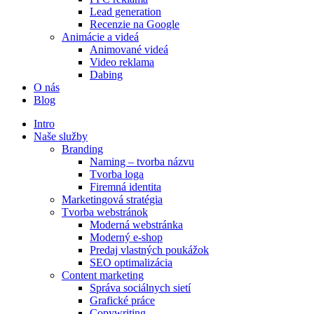
Lead generation
Recenzie na Google
Animácie a videá
Animované videá
Video reklama
Dabing
O nás
Blog
Intro
Naše služby
Branding
Naming – tvorba názvu
Tvorba loga
Firemná identita
Marketingová stratégia
Tvorba webstránok
Moderná webstránka
Moderný e-shop
Predaj vlastných poukážok
SEO optimalizácia
Content marketing
Správa sociálnych sietí
Grafické práce
Copywriting