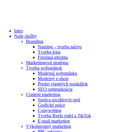
Preskočiť
na
obsah
Intro
Naše služby
Branding
Naming – tvorba názvu
Tvorba loga
Firemná identita
Marketingová stratégia
Tvorba webstránok
Moderná webstránka
Moderný e-shop
Predaj vlastných poukážok
SEO optimalizácia
Content marketing
Správa sociálnych sietí
Grafické práce
Copywriting
Tvorba Reels videí a TikTok
E-mail marketing
Výkonnostný marketing
PPC reklama