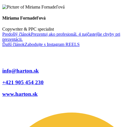
Miriama Fornadeľová
Copywriter & PPC specialist
Predošlý článok
Prezentuj ako profesionál. 4 najčastejšie chyby pri
prezentácii.
Ďalší článok
Zabodujte s Instagram REELS
info@harton.sk
+421 905 454 230
www.harton.sk