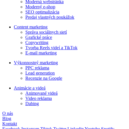
Moderná webstránka
Moderný e-shop
SEO optimalizácia
Predaj vlastných poukážok
Content marketing
Správa sociálnych sietí
Grafické práce
Copywriting
Tvorba Reels videí a TikTok
E-mail marketing
Výkonnostný marketing
PPC reklama
Lead generation
Recenzie na Google
Animácie a videá
Animované videá
Video reklama
Dabing
O nás
Blog
Kontakt
Facebook
Instagram
Tiktok
Twitter
Linkedin
Youtube
Spotify