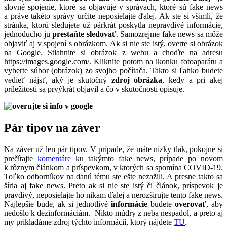
slovné spojenie, ktoré sa objavuje v správach, ktoré sú fake news
a práve takéto správy určite neposielajte ďalej. Ak ste si všimli, že
stránka, ktorú sledujete už párkrát poskytla nepravdivé informácie,
jednoducho ju
prestaňte sledovať
. Samozrejme fake news sa môže
objaviť aj v spojení s obrázkom. Ak si nie ste istý, overte si obrázok
na Google. Stiahnite si obrázok z webu a choďte na adresu
https://images.google.com/. Kliknite potom na ikonku fotoaparátu a
vyberte súbor (obrázok) zo svojho počítača. Takto si ľahko budete
vedieť nájsť, aký je skutočný
zdroj obrázka
, kedy a pri akej
príležitosti sa prvýkrát objavil a čo v skutočnosti opisuje.
Pár tipov na záver
Na záver už len pár tipov. V prípade, že máte nízky tlak, pokojne si
prečítajte
komentáre
ku takýmto fake news, prípade po novom
k rôznym článkom a príspevkom, v ktorých sa spomína COVID-19.
Toľko odborníkov na danú tému ste ešte nezažili. A presne takto sa
šíria aj fake news. Preto ak si nie ste istý či článok, príspevok je
pravdivý, neposielajte ho nikam ďalej a nerozširujte tento fake news.
Najlepšie bude, ak si jednotlivé
informácie
budete
overovať
, aby
nedošlo k dezinformáciám. Nikto múdry z neba nespadol, a preto aj
my prikladáme zdroj týchto informácií, ktorý nájdete
TU
.