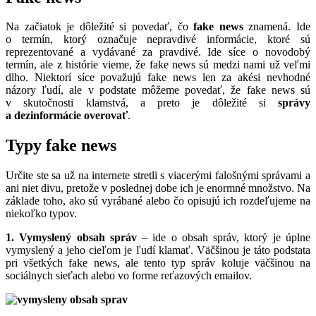
Na začiatok je dôležité si povedať, čo
fake news
znamená. Ide
o termín, ktorý označuje nepravdivé informácie, ktoré sú
reprezentované a vydávané za pravdivé. Ide síce o novodobý
termín, ale z histórie vieme, že fake news sú medzi nami už veľmi
dlho. Niektorí síce považujú fake news len za akési nevhodné
názory ľudí, ale v podstate môžeme povedať, že fake news sú
v skutočnosti klamstvá, a preto je dôležité si
správy
a dezinformácie overovať
.
Typy fake news
Určite ste sa už na internete stretli s viacerými falošnými správami a
ani niet divu, pretože v poslednej dobe ich je enormné množstvo. Na
základe toho, ako sú vyrábané alebo čo opisujú ich rozdeľujeme na
niekoľko typov.
1. Vymyslený obsah správ
– ide o obsah správ, ktorý je úplne
vymyslený a jeho cieľom je ľudí klamať. Väčšinou je táto podstata
pri všetkých fake news, ale tento typ správ koluje väčšinou na
sociálnych sieťach alebo vo forme reťazových emailov.