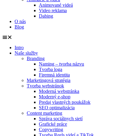
Animované videá
Video reklama
Dabing
O nás
Blog
Intro
Naše služby
Branding
Naming – tvorba názvu
Tvorba loga
Firemná identita
Marketingová stratégia
Tvorba webstránok
Moderná webstránka
Moderný e-shop
Predaj vlastných poukážok
SEO optimalizácia
Content marketing
Správa sociálnych sietí
Grafické práce
Copywriting
Tvorba Reels videí a TikTok