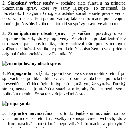
2. Skreslený výber správ
– sociálne siete fungujú na princípe
ukazovania správ, ktoré vy samy lajkujete. To znamená, že
Facebook, Instagram, Google a ostatné sociálne siete presne vedia,
čo sa vám páči a tým pádom vám aj takéto informácie podsúvajú a
ponúkajú. Nezáleží vôbec na tom či sú správy pravdivé alebo nie.
3. Zmanipulovaný obsah správ
– je väčšinou pravdivý obsah,
prípadne obrázok, ktorý je upravený. Videli ste napríklad tento? Ide
o obrázok pani prezidentky, ktorý koloval ešte pred samotnými
voľbami. Obrázok vznikol z produkcie časopisu Zem a vek, pričom
originál fotka pochádzala z Denníka N.
4. Propaganda
– s týmto typom fake news ste sa mohli stretnúť pri
správach o politike. Ide zväčša o šírenie akéhosi politického
presvedčenia či ideológie. Je typická najmä tým, že využíva ľudský
strach, nenávisť, je útočná a snaží sa o to, aby ľudia zmenili svoju
politickú mienku, čo sa teraz deje veľmi často.
5. Lajdácka novinárčina
– s touto lajdáckou novinárčinou sa
väčšinou môžete stretnúť na všetkých konšpiračných weboch, ktoré
ľuďom naschvál podstrkujú nepravdivé informácie a poskytujú