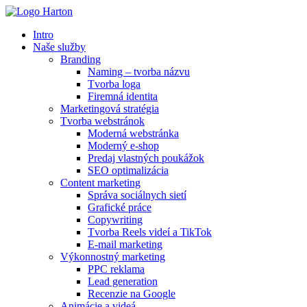
Preskočiť
na
Intro
obsah
Naše služby
Branding
Naming – tvorba názvu
Tvorba loga
Firemná identita
Marketingová stratégia
Tvorba webstránok
Moderná webstránka
Moderný e-shop
Predaj vlastných poukážok
SEO optimalizácia
Content marketing
Správa sociálnych sietí
Grafické práce
Copywriting
Tvorba Reels videí a TikTok
E-mail marketing
Výkonnostný marketing
PPC reklama
Lead generation
Recenzie na Google
Animácie a videá