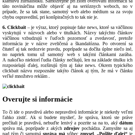
klamlivú žurnalistiku. Samozrejme pri zlom overovaní informácií sa
táto novinárčina môže objaviť aj na serióznych weboch, no v
prípade, že sa tak stane, samotný web alebo médium sa za svoju
chybu ospravedlní, pri konšpiračných to tak nie je.
6. Clickbait
– je výraz, ktorý popisuje fake news, ktoré sa väčšinou
vyskytujú v názvoch alebo v titulkách. Názvy takýchto článkov
väčšinou vzbudzujú v ľuďoch pozornosť a zvedavosť, pretože
informácia je v názve zveličená a škandalózna. Po otvorení sa
čitateľ aj tak nedozvie pravdu, poprípade sa dočíta úplne niečo iné,
no napriek tomu už samotný web s takými článkami zarába.
A nakoľko niektorí ľudia články nečítajú, len na základe titulku ich
rozposielajú ďalej, rozširujú tým aj fake news. Okrem typického
clickbait názvu rozpoznáte takýto článok aj tým, že má v článku
veľké množstvo reklám .
Overujte si informácie
To či ide o pravdivú alebo nepravdivú informácie je niekedy veľmi
ľahko zistiť. Ak si budete myslieť, že správa, ktorú ste práve
prečítali je pravdivá, nebuďte lenivý a pozrite sa na to, aký
dátum
správa má, poprípade z akých
zdrojov
pochádza. Zamyslite sa aj
nad tým či samotná
správa má
vôbec
zmysel
.
„Pošlite ďalej“
je